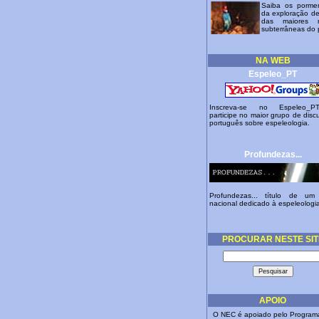
Saiba os porme
da exploração d
das maiores r
subterrâneas do 
NA WEB
Espeleo_PT
Inscreva-se no Espeleo_
participe no maior grupo de disc
português sobre espeleologia.
Profundezas
...
Profundezas... título de um
nacional dedicado à espeleologi
PROCURAR NESTE SIT
APOIO
O NEC é apoiado pelo
Program