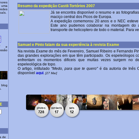
nores
Resumo da expedição Castil-Tortórios 2007
e uma
edes
Já se encontra disponível o resumo e as fotografi
país.
maciço central dos Picos de Europa.
A expedição comemorou 20 anos e o NEC esteve 
Este ano pudemos colaborar na montagem do a
transporte de helicoptero de todo o material. Para v
Samuel e Pinto falam da sua experiência à revista Exame
PT e
ussão
Na revista
Exame
do mês de Fevereiro, Samuel Ribeiro e Fernando Pin
das grandes explorações em que têm participado. Os espeleólogos 
enfrentam os momentos dificeis que muitas vezes surgem no 
espeleológica de topo.
O artigo, intítulado
"Medo, para que te quero"
é da autoria de Inês C
disponível
aqui
.
[27 Mar]
 blog
a.
E
a de