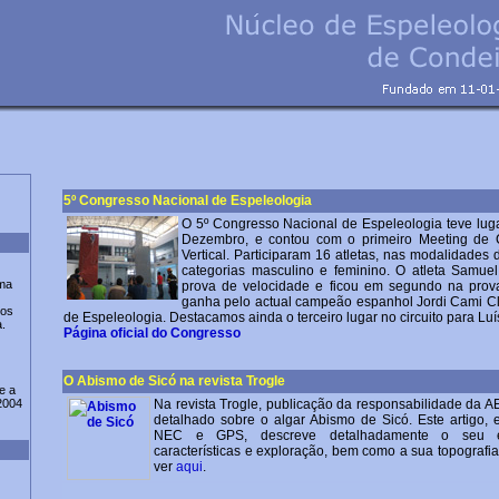
5º Congresso Nacional de Espeleologia
O 5º Congresso Nacional de Espeleologia teve lug
Dezembro, e contou com o primeiro Meeting de
Vertical. Participaram 16 atletas, nas modalidades 
categorias masculino e feminino. O atleta Samu
ma
prova de velocidade e ficou em segundo na prova 
ganha pelo actual campeão espanhol Jordi Cami Cl
nos
de Espeleologia. Destacamos ainda o terceiro lugar no circuito para L
.
Página oficial do Congresso
O Abismo de Sicó na revista Trogle
e a
2004
Na revista Trogle, publicação da responsabilidade da A
detalhado sobre o algar Abismo de Sicó. Este artigo,
NEC e GPS, descreve detalhadamente o seu en
características e exploração, bem como a sua topografia
ver
aqui
.