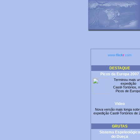
www.
flick
r
.com
DESTAQUE
Picos da Europa 2007
Terminou mais u
expedição
Castil-Tortórios, 
Picos de Europa
Video
Nova versão mais longa sobr
expedição Castil-Tortórios de 
GRUTAS
Sistema Espeleológico
do Dueça